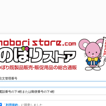
注文管理番号
電話番号の下4桁または郵便番号の下4桁
「
利用規約
」
に同意しました